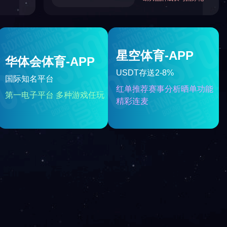
训
>
返
回
顶
部
关注视频号
关注公众号